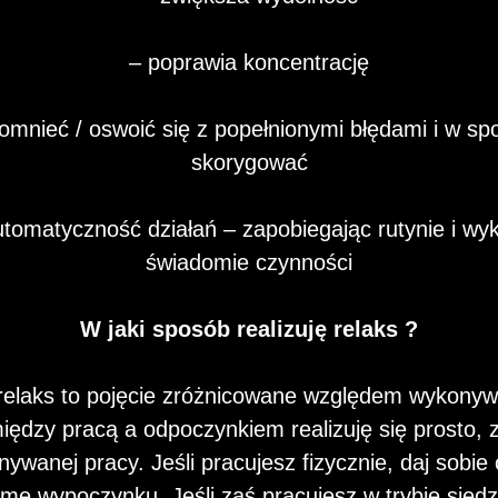
– poprawia koncentrację
omnieć / oswoić się z popełnionymi błędami i w s
skorygować
utomatyczność działań – zapobiegając rutynie i wy
świadomie czynności
W jaki sposób realizuję relaks ?
relaks to pojęcie zróżnicowane względem wykony
dzy pracą a odpoczynkiem realizuję się prosto, 
ywanej pracy. Jeśli pracujesz fizycznie, daj sobie
rmę wypoczynku. Jeśli zaś pracujesz w trybie siedz