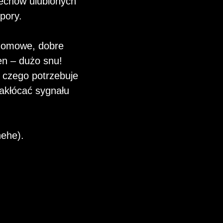
zechów ulubionych
pory.
 domowe, dobre
en – dużo snu!
 czego potrzebuje
zakłócać sygnału
hehe).