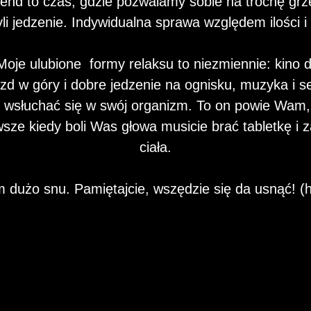
nd to czas, gdzie pozwalamy sobie na trochę gr
yli jedzenie. Indywidualna sprawa względem ilości i 
oje ulubione formy relaksu to niezmiennie: kino
azd w góry i dobre jedzenie na ognisku, muzyka i s
y wsłuchać się w swój organizm. To on powie Wam,
awsze kiedy boli Was głowa musicie brać tabletkę i 
ciała.
dużo snu. Pamiętajcie, wszędzie się da usnąć! (