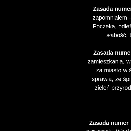
Zasada numer
zapomniałem – 
Poczeka, odle
słabość, 
Zasada numer
zamieszkania, w
za miasto w 
sprawia, że śpi
zieleń przyro
Zasada numer 