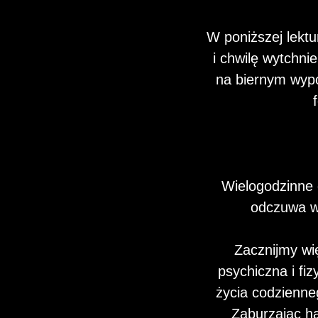
W poniższej lekt
i chwilę wytchn
na biernym wypo
Wielogodzinne 
odczuwa w
Zacznijmy wi
psychiczna i fi
życia codzienne
Zaburzając ha