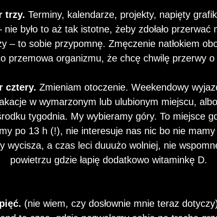
 trzy.
Terminy, kalendarze, projekty, napięty grafik
nie było to aż tak istotne, żeby zdołało przerwać 
ży – to sobie przypomnę. Zmęczenie natłokiem obo
to przemowa organizmu, że chcę chwilę przerwy o
 cztery.
Zmieniam otoczenie. Weekendowy wyjazd
akacje w wymarzonym lub ulubionym miejscu, alb
środku tygodnia. My wybieramy góry. To miejsce gd
my po 13 h (!), nie interesuje nas nic bo nie mam
dy wycisza, a czas leci duuużo wolniej, nie wspomnę
powietrzu gdzie łapię dodatkowo witaminkę D.
pięć.
(nie wiem, czy dosłownie mnie teraz dotyczy