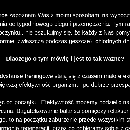
urce zapoznam Was z moimi sposobami na wypocz
ienia od tygodniowego biegu i przemęczenia. Tym r
czynku.. nie oszukujmy się, że każdy z Nas pomyśla
formie, zwłaszcza podczas (jeszcze) chłodnych dni
Dlaczego o tym mówię i jest to tak ważne?
dystanse treningowe stają się z czasem mało efekt
iększą efektywność organizmu po dobrze przespa
ęc od początku. Efektywność możemy podzielić na 
zyczna. Bagatelizowanie balansu pomiędzy relaks
go, to na początku zaburzenie przede wszystkim sf
rmonię regeneracji, przez co odbieramy sobie z c