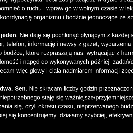
omnieć o ruchu i wpraw go w wolnym czasie w lekk
koordynację organizmu i bodźcie jednoczące ze 
jeden
. Nie daję się pochłonąć płynącym z każdej
or, telefon, informację i newsy z gazet, wydarzenia 
 bodźce, które rozpraszają nas, wytrącając z harm
domość i napęd do wykonywanych później zadań/o
ecam więc głowy i ciała nadmiarem informacji zbę
dwa. Sen
. Nie skracam liczby godzin przeznaczon
 niepotrzebnego staję się ważniejsze/przyjemniejs
pania się, czyli okresu czasu, nieprzerwanego bud
piej się koncentrujemy, działamy szybciej, efektywni