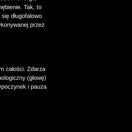
ębienie. Tak, to
 się długofalowo
wykonywanej przez
m całości. Zdarza
hologiczny (głowę)
ypoczynek i pauza