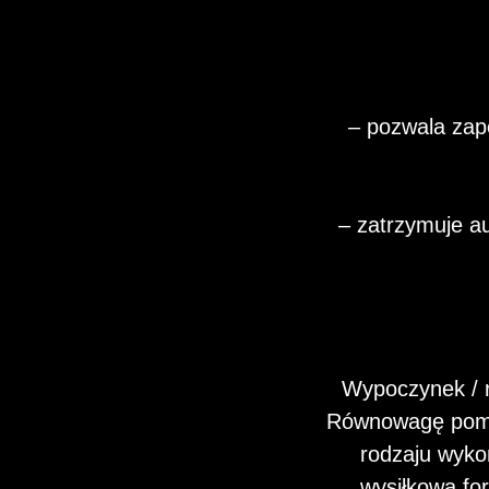
– pozwala zap
– zatrzymuje a
Wypoczynek / 
Równowagę pomię
rodzaju wykon
wysiłkową fo