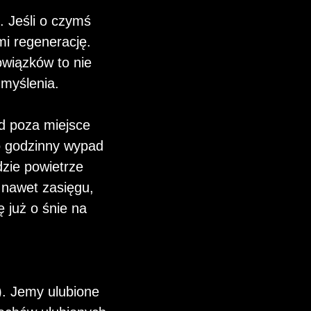
. Jeśli o czymś
mi regenerację.
wiązków to nie
 myślenia.
 poza miejsce
o godzinny wypad
zie powietrze
y nawet zasięgu,
 już o śnie na
). Jemy ulubione