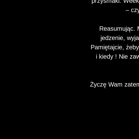
przysmaki. Weeke
– cz
Reasumując. M
jedzenie, wyj
Pamiętajcie, żeb
i kiedy ! Nie z
Życzę Wam zatem 