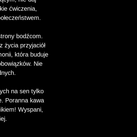
ie ćwiczenia,
społeczeństwem.
 strony bodźcom.
z życia przyjaciół
onii, która buduje
bowiązków. Nie
dnych.
ych na sen tylko
ze. Poranna kawa
zikiem! Wyspani,
ej.