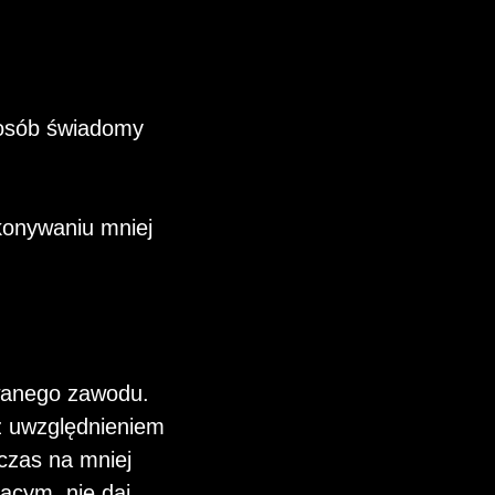
posób świadomy
konywaniu mniej
wanego zawodu.
z uwzględnieniem
 czas na mniej
ącym, nie daj