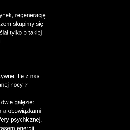
ynek, regenerację
azem skupimy się
ł tylko o takiej
.
ywne. Ile z nas
nej nocy ?
dwie gałęzie:
em a obowiązkami
ery psychicznej.
zasem energii,