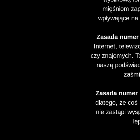
mięśniom zap
wpływające na 
Zasada numer 
Internet, telewiz
czy znajomych. To
naszą podświa
zaśmi
Zasada numer 
dlatego, że coś
nie zastąpi wys
le