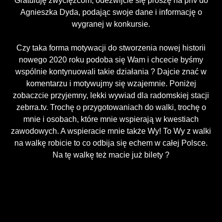
Gratuluję zwycięzcom, odezwijcie się proszę na priv do
Agnieszka Dyda, podając swoje dane i informację o
wygranej w konkursie.
Czy taka forma motywacji do stworzenia nowej historii
nowego 2020 roku podoba się Wam i chcecie byśmy
wspólnie kontynuowali takie działania ? Dajcie znać w
komentarzu i motywujmy się wzajemnie. Poniżej
zobaczcie przyjemny, lekki wywiad dla radomskiej stacji
zebrra.tv. Trochę o przygotowaniach do walki, trochę o
mnie i osobach, które mnie wspierają w kwestiach
zawodowych. A wspieracie mnie także Wy! To Wy z walki
na walkę robicie to co odbija się echem w całej Polsce.
Na tę walkę też macie już bilety ?