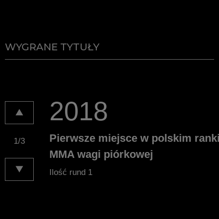
WYGRANE TYTUŁY
2018
2019
▲
Pierwsze miejsce w polskim rank
Mistrz Babilon MMA w wadze pió
2
/
3
MMA wagi piórkowej
▼
Ilość rund 1
Ilość rund 3