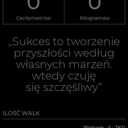
0
0
Centymetrów
Kilogramów
„Sukces to tworzenie
przyszłości według
własnych marzeń.
wtedy czuję
się szczęśliwy”
ILOŚĆ WALK
Wygrane - 5 - TKO