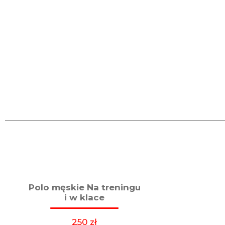
Polo męskie Na treningu
i w klace
250
zł