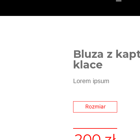
Bluza z kap
klace
Lorem ipsum
200
zł